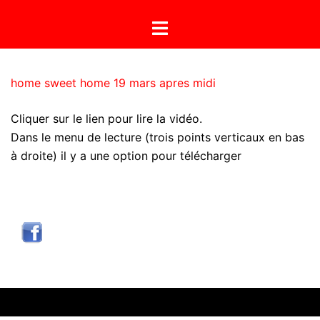
Aller
Ouvrir/fermer
au
le
contenu
menu
home sweet home 19 mars apres midi
Cliquer sur le lien pour lire la vidéo.
Dans le menu de lecture (trois points verticaux en bas
à droite) il y a une option pour télécharger