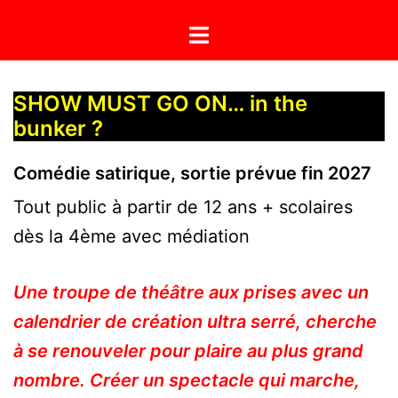
Aller
Ouvrir/fermer
au
le
contenu
menu
SHOW MUST GO ON… in the
bunker ?
Comédie satirique
,
sortie prévue fin 2027
Tout public à partir de 12 ans + scolaires
dès la 4ème avec médiation
Une troupe de théâtre aux prises avec un
calendrier de création ultra serré, cherche
à se renouveler pour plaire au plus grand
nombre. Créer un spectacle qui marche,