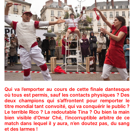
Qui va l’emporter au cours de cette finale dantesque
où tous est permis, sauf les contacts physiques ? Des
deux champions qui s’affrontent pour remporter le
titre mondial tant convoité, qui va conquérir le public ?
Le terrible Rico ? La redoutable Tina ? Ou bien la main
bien visible d’Omar Ché, l’incorruptible arbitre de ce
match dans lequel il y aura, n’en doutez pas, du sang
et des larmes !