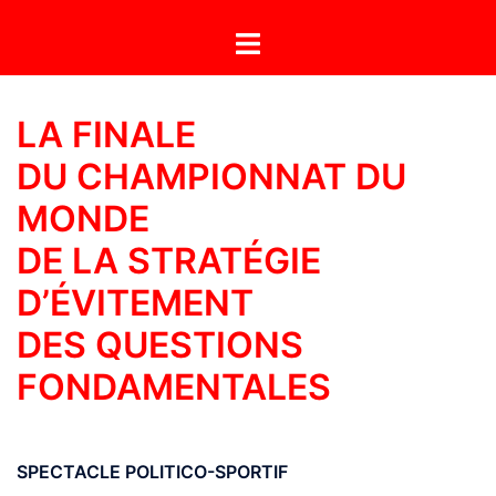
Aller
Ouvrir/fermer
au
le
contenu
menu
LA FINALE
DU CHAMPIONNAT DU
MONDE
DE LA STRATÉGIE
D’ÉVITEMENT
DES QUESTIONS
FONDAMENTALES
SPECTACLE POLITICO-SPORTIF