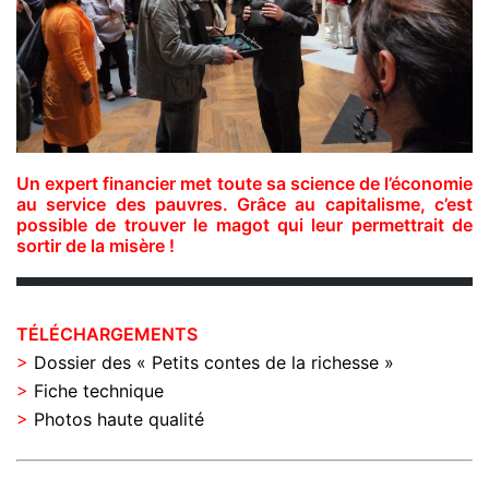
Un expert financier met toute sa science de l’économie
au service des pauvres. Grâce au capitalisme, c’est
possible de trouver le magot qui leur permettrait de
sortir de la misère !
TÉLÉCHARGEMENTS
>
Dossier des « Petits contes de la richesse »
>
Fiche technique
>
Photos haute qualité