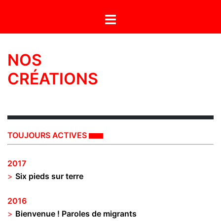
Aller
Ouvrir/fermer
au
le
contenu
menu
NOS
CRÉATIONS
TOUJOURS ACTIVES
2017
>
Six pieds sur terre
2016
>
Bienvenue ! Paroles de migrants