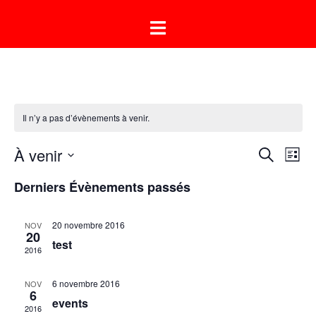
Aller
Ouvrir/fermer
au
le
contenu
menu
Il n’y a pas d’évènements à venir.
Recher
À venir
Nav
RECHERC
LISTE
de
et
Sélectionnez
Derniers Évènements passés
vue
navigat
une
Év
de
date.
20 novembre 2016
NOV
vues
20
test
Évènem
2016
6 novembre 2016
NOV
6
events
2016