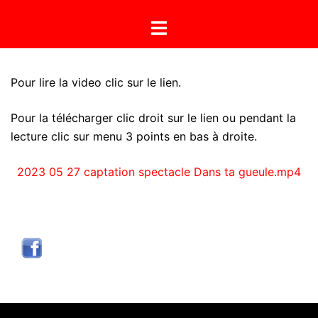
Aller
Ouvrir/fermer
au
le
contenu
menu
Pour lire la video clic sur le lien.
Pour la télécharger clic droit sur le lien ou pendant la
lecture clic sur menu 3 points en bas à droite.
2023 05 27 captation
s
p
e
c
t
a
c
l
e
Dans ta gueule.mp4