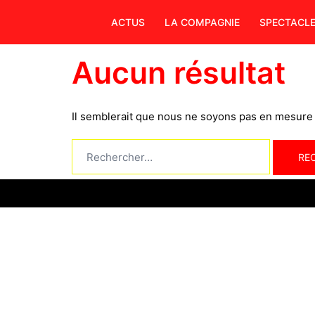
Aller
ACTUS
LA COMPAGNIE
SPECTACL
au
contenu
Aucun résultat
Il semblerait que nous ne soyons pas en mesure 
Rechercher :